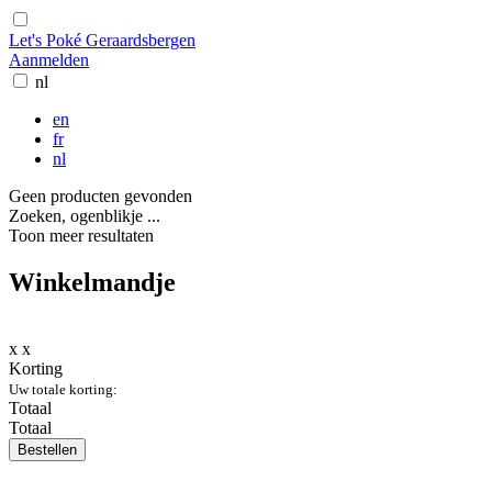
Let's Poké Geraardsbergen
Aanmelden
nl
en
fr
nl
Geen producten gevonden
Zoeken, ogenblikje ...
Toon meer resultaten
Winkelmandje
x
x
Korting
Uw totale korting:
Totaal
Totaal
Bestellen